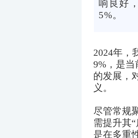
响良好
5%。
2024年
9%，是
的发展，
义。
尽管常规
需提升其“
是在多重