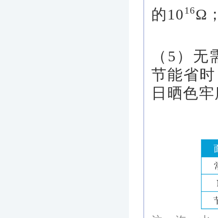
16
的10
Ω
（5）无
节能省时
日晒色牢