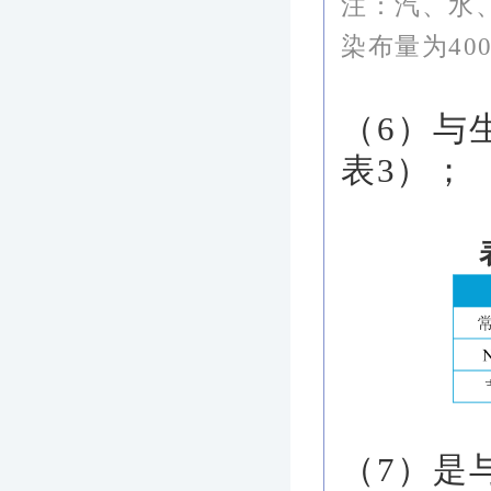
注：汽、水、
染布量为40
（6）与
表3）；
（7）是