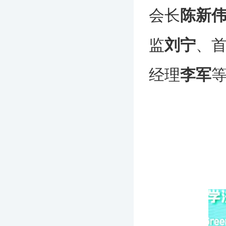
会长
陈新
监
刘宁
、
经理
李军