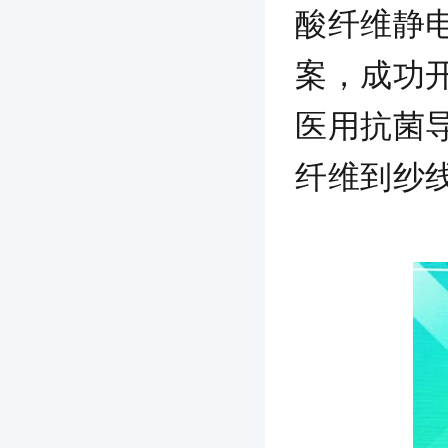
酸纤维静
案，成功开
医用抗菌
纤维到纱