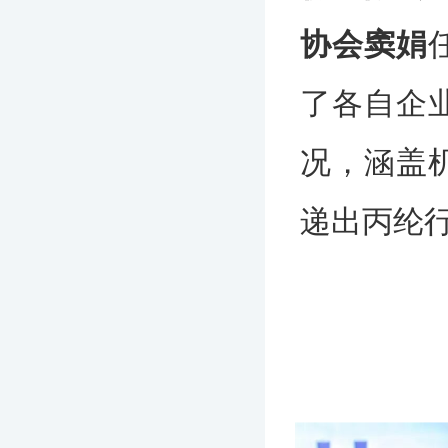
协会窦娟
了各自企
况，涵盖
递出丙纶